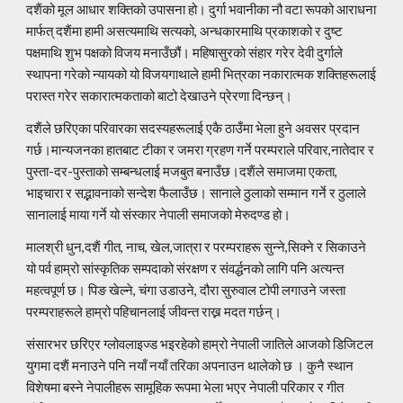
दशैंको मूल आधार शक्तिको उपासना हो। दुर्गा भवानीका नौ वटा रूपको आराधना
मार्फत् दशैंमा हामी असत्यमाथि सत्यको, अन्धकारमाथि प्रकाशको र दुष्ट
पक्षमाथि शुभ पक्षको विजय मनाउँछौं। महिषासुरको संहार गरेर देवी दुर्गाले
स्थापना गरेको न्यायको यो विजयगाथाले हामी भित्रका नकारात्मक शक्तिहरूलाई
परास्त गरेर सकारात्मकताको बाटो देखाउने प्रेरणा दिन्छन्।
दशैंले छरिएका परिवारका सदस्यहरूलाई एकै ठाउँमा भेला हुने अवसर प्रदान
गर्छ।मान्यजनका हातबाट टीका र जमरा ग्रहण गर्ने परम्पराले परिवार,नातेदार र
पुस्ता-दर-पुस्ताको सम्बन्धलाई मजबुत बनाउँछ।दशैंले समाजमा एकता,
भाइचारा र सद्भावनाको सन्देश फैलाउँछ। सानाले ठुलाको सम्मान गर्ने र ठुलाले
सानालाई माया गर्ने यो संस्कार नेपाली समाजको मेरुदण्ड हो।
मालश्री धुन,दशैं गीत, नाच, खेल,जात्रा र परम्पराहरू सुन्ने,सिक्ने र सिकाउने
यो पर्व हाम्रो सांस्कृतिक सम्पदाको संरक्षण र संवर्द्धनको लागि पनि अत्यन्त
महत्वपूर्ण छ। पिङ खेल्ने, चंगा उडाउने, दौरा सुरुवाल टोपी लगाउने जस्ता
परम्पराहरूले हाम्रो पहिचानलाई जीवन्त राख्न मदत गर्छन्।
संसारभर छरिएर ग्लोवलाइज्ड भइरहेको हाम्रो नेपाली जातिले आजको डिजिटल
युगमा दशैं मनाउने पनि नयाँ नयाँ तरिका अपनाउन थालेको छ । कुनै स्थान
विशेषमा बस्ने नेपालीहरू सामूहिक रूपमा भेला भएर नेपाली परिकार र गीत