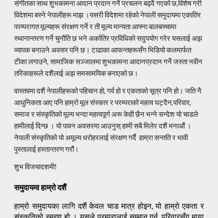
संगीतका साथ शुभकामना आदान प्रदान गर्ने प्रचलन बढ्दै गएको छ,विशेष गरी
विदेशमा बस्ने नेपालीहरू माझ ।यसरी विदेशमा रहेको नेपाली समुदायमा एकातिर
परम्परागत मूल्यहरू संरक्षण गर्ने र ती मूल्य मान्यता आफ्ना बालबच्चामा
स्थानान्तरण गर्ने चुनौति छ भने अर्कातिर प्रविधिको सदुपयोग गरेर यसलाई अझ
व्यापक बनाउने अवसर पनि छ। टाढाका आफन्तहरूसँग भिडियो कलमार्फत
टीका लगाउने, सामाजिक सञ्जालमा शुभकामना आदानप्रदान गर्ने जस्ता नवीन
तरिकाहरूले दशैंलाई अझ समसामयिक बनाएको छ।
वास्तवमा दशैं नेपालीहरूको पहिचान हो, गर्व हो र एकताको सूत्र पनि हो। जति नै
आधुनिकता आए पनि हाम्रो मूल संस्कार र परम्पराको महत्व घट्दैन,परिवार,
समाज र संस्कृतिको मूल्य भन्दा महत्वपूर्ण अरू केही छैन भन्ने सन्देश यो चाडले
हामीलाई दिन्छ । यो पावन अवसरमा आउनुस् हामी सबै मिलेर दशैं मनाऔं ।
नेपाली संस्कृतिको यो अमूल्य धरोहरलाई संरक्षण गर्दै हाम्रा सन्तति र भावी
पुस्तालाई हस्तान्तरण गरौं।
शुभ विजयादशमी!
समुदायमा हाम्रो दशैं
हाम्रो समुदायका लागि दशैं केवल चाड मात्र होइन, यो हाम्रो एकता र
संस्कृतिको स्मरण हो । यसले परम्परालाई सम्मान गर्न, परिवारसँग माया