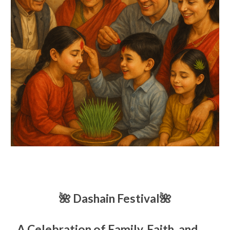
🌺
Dashain
Festival🌺
A Celebration of Family, Faith, and