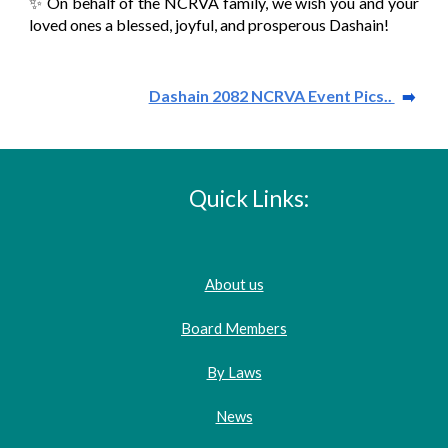
✨ On behalf of the NCRVA family, we wish you and your
loved ones a blessed, joyful, and prosperous Dashain!
Dashain 2082 NCRVA Event Pics..
➡️
Quick Links:
About us
Board Members
By Laws
News